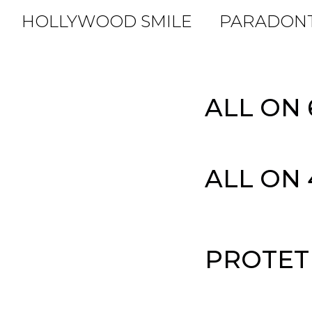
HOLLYWOOD SMILE
PARADON
ALL ON 
ALL ON 
PROTET