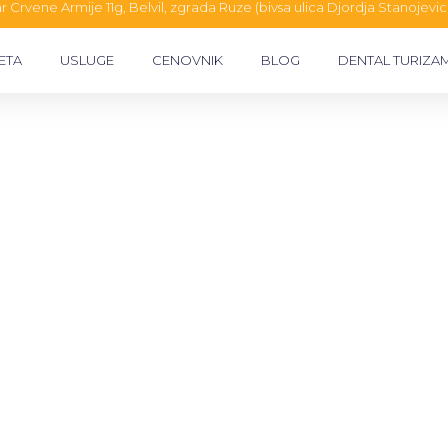
 Crvene Armije 11g, Belvil, zgrada Ruze (bivsa ulica Djordja Stanojevi
ETA
USLUGE
CENOVNIK
BLOG
DENTAL TURIZA
ŠLI
 od 1988.godine