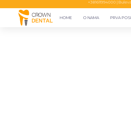
+381611994000 | Bulevar
HOME
O NAMA
PRVA POS
DOBRODO
Mi brinemo o Vašem osmehu