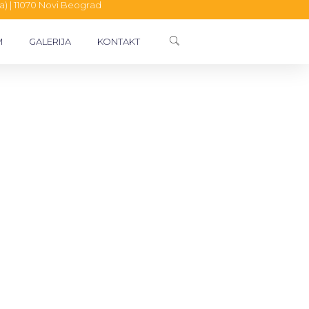
ca) | 11070 Novi Beograd
M
GALERIJA
KONTAKT