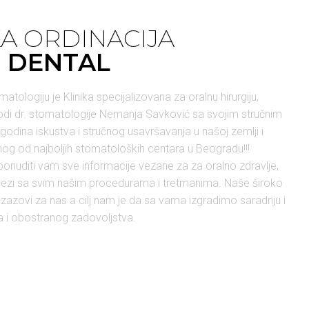
A ORDINACIJA
 DENTAL
tologiju je Klinika specijalizovana za oralnu hirurgiju,
vodi dr. stomatologije Nemanja Savković sa svojim stručnim
godina iskustva i stručnog usavršavanja u našoj zemlji i
nog od najboljih stomatoloških centara u Beogradu!!!
onuditi vam sve informacije vezane za za oralno zdravlje,
u vezi sa svim našim procedurama i tretmanima. Naše široko
 izazovi za nas a cilj nam je da sa vama izgradimo saradnju i
i obostranog zadovoljstva.