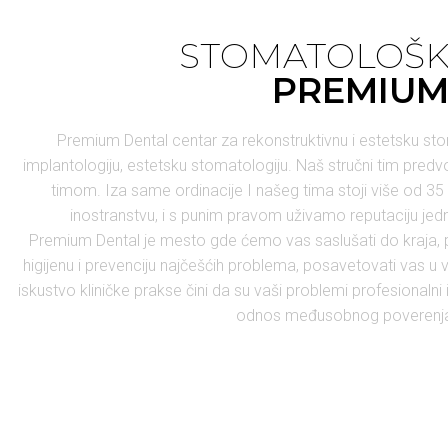
STOMATOLOŠK
PREMIUM
Premium Dental centar za rekonstruktivnu i estetsku stoma
implantologiju, estetsku stomatologiju. Naš stručni tim pred
timom. Iza same ordinacije I našeg tima stoji više od 35 
inostranstvu, i s punim pravom uživamo reputaciju jed
Premium Dental je mesto gde ćemo vas saslušati do kraja, p
higijenu i prevenciju najčešćih problema, posavetovati vas 
iskustvo kliničke prakse čini da su vaši problemi profesionalni
odnos međusobnog poverenja 